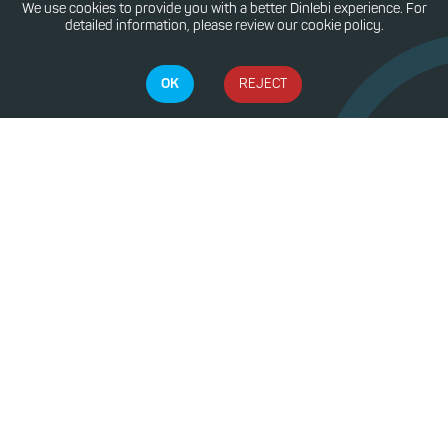
We use cookies to provide you with a better Dinlebi experience. For
detailed information, please review our cookie policy.
OK
REJECT
Contact Us
E:
info@dinlebi.io
Dinlebi
Sign Up
Sign In
Company