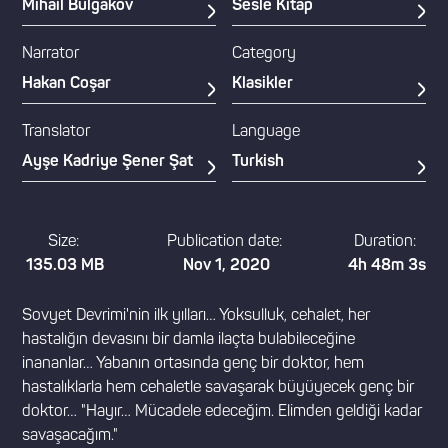
Mihail Bulgakov
Sesle Kitap
Narrator
Category
Hakan Coşar
Klasikler
Translator
Language
Ayşe Kadriye Şener Şat
Turkish
Size:
Publication date:
Duration:
135.03 MB
Nov 1, 2020
4h 48m 3s
Sovyet Devrimi'nin ilk yılları… Yoksulluk, cehalet, her
hastalığın devasını bir damla ilaçta bulabileceğine
inananlar… Yabanın ortasında genç bir doktor, hem
hastalıklarla hem cehaletle savaşarak büyüyecek genç bir
doktor… "Hayır… Mücadele edeceğim. Elimden geldiği kadar
savaşacağım."