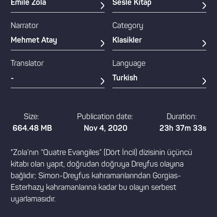
Émile Zola
Sesle Kitap
Narrator
Category
Mehmet Atay
Klasikler
Translator
Language
-
Turkish
Size:
Publication date:
Duration:
664.48 MB
Nov 4, 2020
23h 37m 33s
"Zola’nın “Quatre Evangiles” (Dört İncil) dizisinin üçüncü
kitabı olan yapıt, doğrudan doğruya Dreyfus olayına
bağlıdır; Simon-Dreyfus kahramanlarından Gorgias-
Esterhazy kahramanlarına kadar bu olayın serbest
uyarlamasıdır.