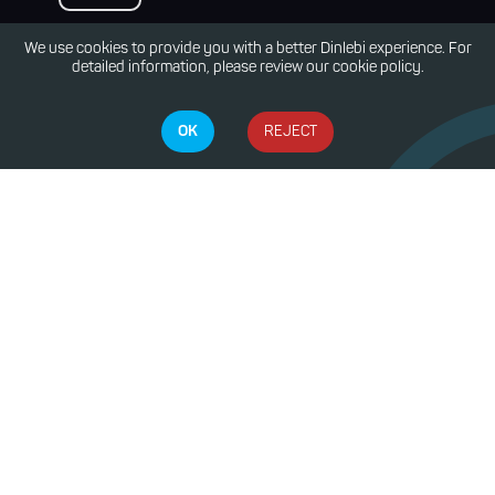
We use cookies to provide you with a better Dinlebi experience. For
detailed information, please review our cookie policy.
OK
REJECT
Contact Us
E:
info@dinlebi.io
Dinlebi