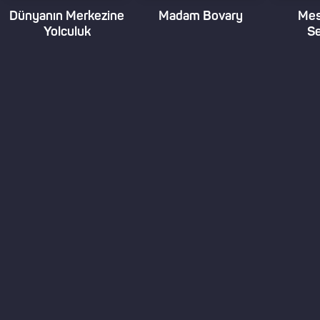
Dünyanın Merkezine
Madam Bovary
Mes
Yolculuk
S