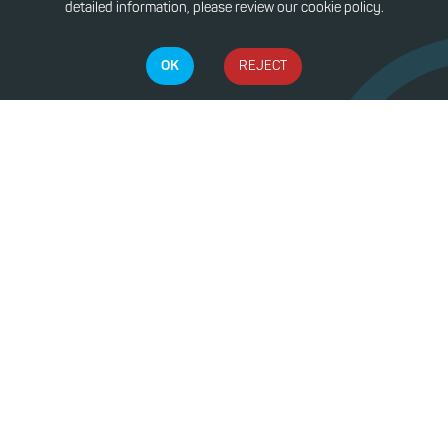
detailed information, please review our cookie policy.
OK
REJECT
Contact Us
E:
info@dinlebi.io
Dinlebi
Sign Up
Sign In