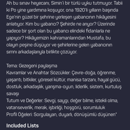
Ah bu sınav heyecanı, Simin’i bir türlü uyku tutmuyor. Tabii
ki Po yine yardımına koşuyor, ona 1920’li yılların başında
Ege’nin güzel bir şehrine yerleşen yabancının hikâyesini
anlatıyor. Kim bu yabancı? Şehirde ne arıyor? Üzerinde
sadece bir şort olan bu yabancı elindeki fidanlarla ne
yapıyor? Hikâyemizin kahramanlarından Mustafa, bu
olayın peşine düşüyor ve şehirlerine gelen yabancının
sırrını arkadaşlarıyla birlikte çözüyor.
Tema: Gezegeni paylaşma
Kavramlar ve Anahtar Sözcükler: Çevre-doğa, öğrenme,
yaşantı, bitkiler, yöresel kültür, manisa tarzanı, hayal gücü,
dostluk, arkadaşlık, yarışma-oyun, liderlik, sistem, kurtuluş
savaşı
Tutum ve Değerler: Sevgi, saygı, değer bilme, istekli olma,
vatanseverlik, merak, işbirliği, hoşgörü, sorumluluk
Profil Öğeleri: Sorgulayan, duyarlı, dönüşümlü düşünen"
Included Lists