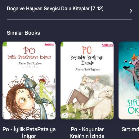
Doğa ve Hayvan Sevgisi Dolu Kitaplar (7-12)
Similar Books
Po - İyilik PataPata'ya
Po - Koyunlar
Sırtım
İniyor
Kralı’nın İzinde