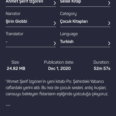
Ahmet Şerif İzgören
Sesle Kitap
Narrator
Category
Şirin Giobbi
Çocuk Kitapları
Translator
Language
-
Turkish
Size:
Publication date:
Duration:
24.82 MB
Dec 1, 2020
52m 57s
"Ahmet Şerif İzgören’in yeni kitabı Po: Şehirdeki Yabancı
raflardaki yerini aldı. Bu kez de çocuk sesleri, ardıç kuşları,
cansuyu bekleyen fidanların eşliğinde yolculuğa çıkıyoruz.
***