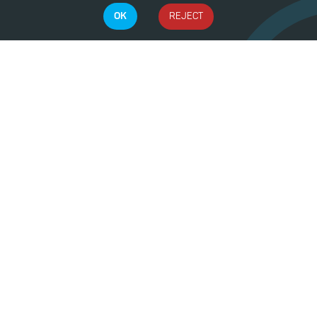
OK
REJECT
Contact Us
E:
info@dinlebi.io
Dinlebi
Sign Up
Sign In
Company