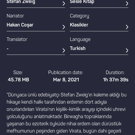
Stefan Zweig
Sesle Kitap
Narrator
Category
Hakan Coşar
Klasikler
Translator
Language
-
Turkish
Size:
Publication date:
Duration:
45.78 MB
Mar 8, 2021
1h 37m 39s
"Dünyaca ünlü edebiyatçı Stefan Zweig'ın kaleme aldığı bu
hikaye kendi halkı tarafından erdemin dört adıyla
onurlandırılan Virata'nın kişilik-kimlik arayışı içindeki uhrevi
yolculuğunu anlatmaktadır. Birwagha topraklarında
yaşanan bu ezoterik öyküde nihai erdem olan dürüstlük
mefhumunun peşinden giden Virata, bugün dahi geçerli